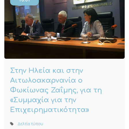
Στην Ηλεία και στην
Αιτωλοακαρνανία ο
Φωκίωνας Ζαΐμης, για τη
«Συμμαχία για την
Επιχειρηματικότητα»
Δελτία τύπου