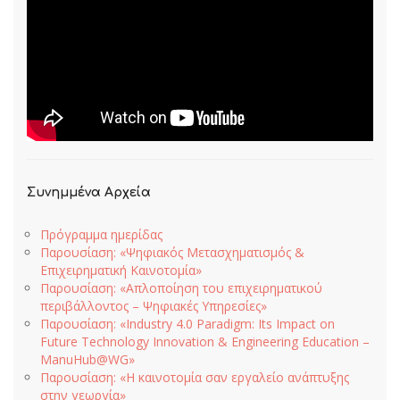
Συνημμένα Αρχεία
Πρόγραμμα ημερίδας
Παρουσίαση: «Ψηφιακός Μετασχηματισμός &
Επιχειρηματική Καινοτομία»
Παρουσίαση: «Απλοποίηση του επιχειρηματικού
περιβάλλοντος – Ψηφιακές Υπηρεσίες»
Παρουσίαση: «Industry 4.0 Paradigm: Its Impact on
Future Technology Innovation & Engineering Education –
ManuHub@WG»
Παρουσίαση: «Η καινοτομία σαν εργαλείο ανάπτυξης
στην γεωργία»