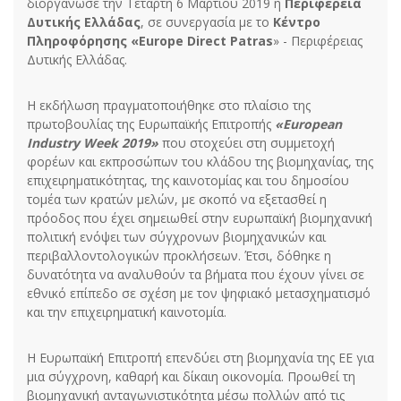
διοργάνωσε την Τετάρτη 6 Μαρτίου 2019 η
Περιφέρεια
Δυτικής Ελλάδας
, σε συνεργασία με το
Κέντρο
Πληροφόρησης «Europe Direct Patras
» - Περιφέρειας
Δυτικής Ελλάδας.
Η εκδήλωση πραγματοποιήθηκε στο πλαίσιο της
πρωτοβουλίας της Ευρωπαϊκής Επιτροπής
«European
Industry Week 2019»
που στοχεύει στη συμμετοχή
φορέων και εκπροσώπων του κλάδου της βιομηχανίας, της
επιχειρηματικότητας, της καινοτομίας και του δημοσίου
τομέα των κρατών μελών, με σκοπό να εξετασθεί η
πρόοδος που έχει σημειωθεί στην ευρωπαϊκή βιομηχανική
πολιτική ενόψει των σύγχρονων βιομηχανικών και
περιβαλλοντολογικών προκλήσεων. Έτσι, δόθηκε η
δυνατότητα να αναλυθούν τα βήματα που έχουν γίνει σε
εθνικό επίπεδο σε σχέση με τον ψηφιακό μετασχηματισμό
και την επιχειρηματική καινοτομία.
Η Ευρωπαϊκή Επιτροπή επενδύει στη βιομηχανία της ΕΕ για
μια σύγχρονη, καθαρή και δίκαιη οικονομία. Προωθεί τη
βιομηχανική ανταγωνιστικότητα μέσω πολλών από τις