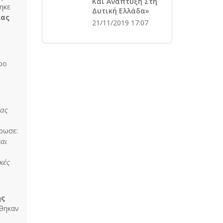
Και Ανάπτυξη Στη
ηκε
Δυτική Ελλάδα»
ιας
21/11/2019 17:07
τρο
ίας
ρωσε:
αι
κές
ης
ρθηκαν