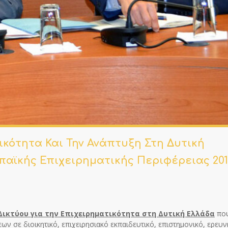
ικότητα Και Την Ανάπτυξη Στη Δυτική
παϊκής Επιχειρηματικής Περιφέρειας 201
Δικτύου για την Επιχειρηματικότητα στη Δυτική Ελλάδα
πο
ν σε διοικητικό, επιχειρησιακό εκπαιδευτικό, επιστημονικό, ερευν