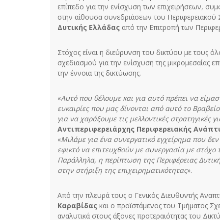
επίπεδο για την ενίσχυση των επιχειρήσεων, συ
στην αίθουσα συνεδριάσεων του Περιφερειακού 
Δυτικής Ελλάδας
από την Επιτροπή των Περιφερ
Στόχος είναι η διεύρυνση του δικτύου με τους ό
σχεδιασμού για την ενίσχυση της μικρομεσαίας επ
την έννοια της δικτύωσης.
«
Αυτό που θέλουμε και για αυτό πρέπει να είμασ
ευκαιρίες που μας δίνονται από αυτό το Βραβείο
για να χαράξουμε τις μελλοντικές στρατηγικές γ
Αντιπεριφερειάρχης Περιφερειακής Ανάπτ
«
Μιλάμε για ένα συνεργατικό εγχείρημα που δεν ε
εφικτό να επιτευχθούν με συνεργασία με στόχο τ
Παράλληλα, η περίπτωση της Περιφέρειας Δυτικής
στην στήριξη της επιχειρηματικότητας
».
Από την πλευρά τους ο Γενικός Διευθυντής Ανα
Καραβίδας
και ο προϊστάμενος του Τμήματος Σχ
αναλυτικά στους άξονες προτεραιότητας του Δικτύ