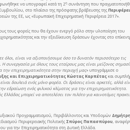
η
μφωνήθηκε να υπογραφεί κατά τη 2
συνάντηση που πραγματοποιήθ
Συμβουλίου, στο πλαίσιο της πρόσφατης βράβευσης της
Περιφέρε
ειών της ΕΕ, ως «Ευρωπαϊκή Επιχειρηματική Περιφέρεια 2017».
λους τους φορείς που θα έχουν ενεργό ρόλο στην υλοποίηση του
ιχειρηματικότητας και την εξειδίκευση δράσεων έχοντας στο επίκεν
τε όλοι, είναι να αξιοποιήσουμε όσο το δυνατόν περισσότερο τις
. Η συνεργασία με όλους τους εταίρους μας είναι μείζονος σημασ
ια την επιχειρηματικότητα στην περιοχή μας
» υπογράμμισε ο
υξης και Επιχειρηματικότητας Κώστας Καρπέτας
και συμπλή
ίναι δουλειά ενός μόνο φορέα. Οι δράσεις είναι αρκετές, αλλά είν
ην εδραίωση ενός φιλικού κλίματος για την επιχειρηματικότητα.
 Ελλάδας μπορεί να αποτελέσει τον πιλότο για καινοτόμες πρακτι
πτυξιακού Προγραμματισμού, Περιβάλλοντος και Υποδομών
Δημήτρ
εδιασμού Περιφερειακής Πολιτικής
Σπύρος Παπασπύρου
, αναφέ
ου για την Επιχειρηματικότητα στη Δυτική Ελλάδα.