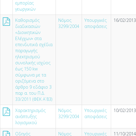
εμπορίας
γεωργικών
Καθορισμός
Νόμος
Υπουργικές
16/02/2013
διαδικασιών
3299/2004
αποφάσεις
«Διοικητικών
Ελέγχων» στα
επενδυτικά σχέδια
παραγωγής
ηλεκτρισμού
συνολικής ισχύος
έως 150 kw
σύμφωνα με τα
οριζόμενα στο
άρθρο 9 εδάφιο 3
παρ α. του Π.Δ.
33/2011 (ΦΕΚ Α`83)
Χαρακτηρισμός
Νόμος
Υπουργικές
10/02/2013
ανάπτυξης
3299/2004
αποφάσεις
λογισμικού
Οδηγός
Νόμος
Υπουργικές
11/10/2014