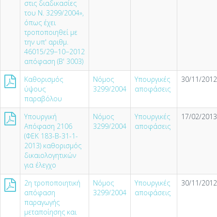
στις διαδικασίες
του Ν. 3299/2004»,
όπως έχει
τροποποιηθεί με
την υπ' αριθμ.
46015/29−10−2012
απόφαση (Β' 3003)
Καθορισμός
Νόμος
Υπουργικές
30/11/2012
ύψους
3299/2004
αποφάσεις
παραβόλου
Υπουργική
Νόμος
Υπουργικές
17/02/2013
Απόφαση 2106
3299/2004
αποφάσεις
(ΦΕΚ 183-Β-31-1-
2013) καθορισμός
δικαιολογητικών
για έλεγχο
2η τροποποιητική
Νόμος
Υπουργικές
30/11/2012
απόφαση
3299/2004
αποφάσεις
παραγωγής
μεταποίησης και