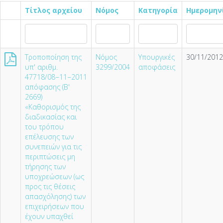
Τίτλος αρχείου
Νόμος
Κατηγορία
Ημερομην
Τροποποίηση της
Νόμος
Υπουργικές
30/11/2012
υπ' αριθμ.
3299/2004
αποφάσεις
47718/08−11−2011
απόφασης (Β'
2669)
«Καθορισμός της
διαδικασίας και
του τρόπου
επέλευσης των
συνεπειών για τις
περιπτώσεις μη
τήρησης των
υποχρεώσεων (ως
προς τις θέσεις
απασχόλησης) των
επιχειρήσεων που
έχουν υπαχθεί