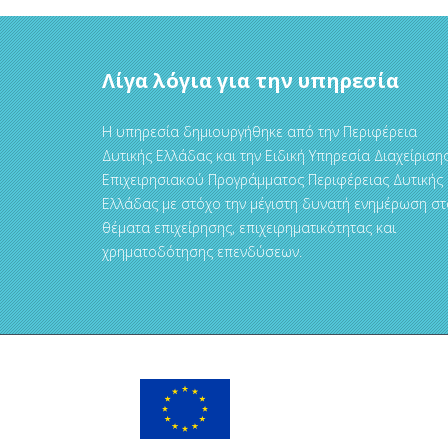
Λίγα λόγια για την υπηρεσία
Η υπηρεσία δημιουργήθηκε από την Περιφέρεια
Δυτικής Ελλάδας και την Ειδική Υπηρεσία Διαχείριση
Επιχειρησιακού Προγράμματος Περιφέρειας Δυτικής
Ελλάδας με στόχο την μέγιστη δυνατή ενημέρωση στ
θέματα επιχείρησης, επιχειρηματικότητας και
χρηματοδότησης επενδύσεων.