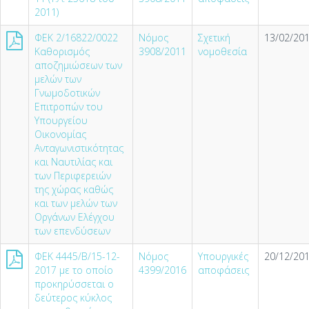
2011)
ΦΕΚ 2/16822/0022
Νόμος
Σχετική
13/02/201
Καθορισμός
3908/2011
νομοθεσία
αποζημιώσεων των
μελών των
Γνωμοδοτικών
Επιτροπών του
Υπουργείου
Οικονομίας
Ανταγωνιστικότητας
και Ναυτιλίας και
των Περιφερειών
της χώρας καθώς
και των μελών των
Οργάνων Ελέγχου
των επενδύσεων
ΦΕΚ 4445/Β/15-12-
Νόμος
Υπουργικές
20/12/201
2017 με το οποίο
4399/2016
αποφάσεις
προκηρύσσεται ο
δεύτερος κύκλος