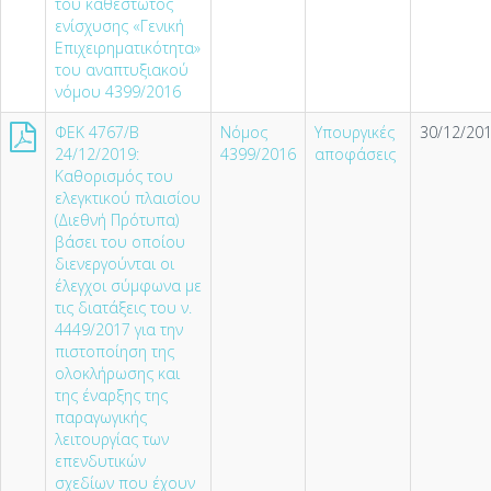
του καθεστώτος
ενίσχυσης «Γενική
Επιχειρηματικότητα»
του αναπτυξιακού
νόμου 4399/2016
ΦΕΚ 4767/Β
Νόμος
Υπουργικές
30/12/201
24/12/2019:
4399/2016
αποφάσεις
Kαθορισμός του
ελεγκτικού πλαισίου
(Διεθνή Πρότυπα)
βάσει του οποίου
διενεργούνται οι
έλεγχοι σύμφωνα με
τις διατάξεις του ν.
4449/2017 για την
πιστοποίηση της
ολοκλήρωσης και
της έναρξης της
παραγωγικής
λειτουργίας των
επενδυτικών
σχεδίων που έχουν