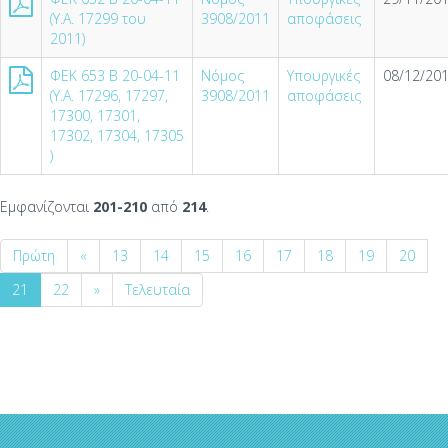
(Υ.Α. 17299 του
3908/2011
αποφάσεις
2011)
ΦΕΚ 653 Β 20-04-11
Νόμος
Υπουργικές
08/12/201
(Υ.Α. 17296, 17297,
3908/2011
αποφάσεις
17300, 17301,
17302, 17304, 17305
)
Εμφανίζονται
201-210
από
214
.
Πρώτη
«
13
14
15
16
17
18
19
20
21
22
»
Τελευταία