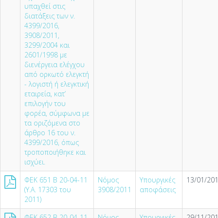
υπαχθεί στις
διατάξεις των ν.
4399/2016,
3908/2011,
3299/2004 και
2601/1998 με
διενέργεια ελέγχου
από ορκωτό ελεγκτή
- λογιστή ή ελεγκτική
εταιρεία, κατ’
επιλογήν του
φορέα, σύμφωνα με
τα οριζόμενα στο
άρθρο 16 του ν.
4399/2016, όπως
τροποποιήθηκε και
ισχύει.
ΦΕΚ 651 Β 20-04-11
Νόμος
Υπουργικές
13/01/201
(Υ.Α. 17303 του
3908/2011
αποφάσεις
2011)
ΦΕΚ 652 Β 20-04-11
Νόμος
Υπουργικές
29/11/201