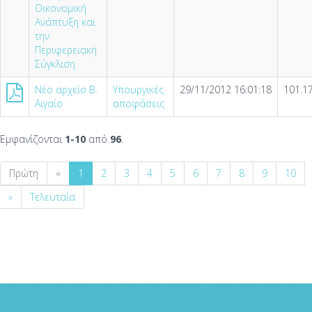
Οικονομική
Ανάπτυξη και
την
Περιφερειακή
Σύγκλιση
Νέο αρχείο Β.
Υπουργικές
29/11/2012 16:01:18
101.1
Αιγαίο
αποφάσεις
Εμφανίζονται
1-10
από
96
.
Πρώτη
«
1
2
3
4
5
6
7
8
9
10
»
Τελευταία