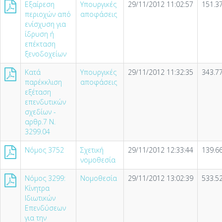
Εξαίρεση
Υπουργικές
29/11/2012 11:02:57
151.3
περιοχών από
αποφάσεις
ενίσχυση για
ίδρυση ή
επέκταση
ξενοδοχείων
Κατά
Υπουργικές
29/11/2012 11:32:35
343.7
παρέκκλιση
αποφάσεις
εξέταση
επενδυτικών
σχεδίων -
αρθρ.7 Ν.
3299.04
Νόμος 3752
Σχετική
29/11/2012 12:33:44
139.6
νομοθεσία
Νόμος 3299:
Νομοθεσία
29/11/2012 13:02:39
533.5
Κίνητρα
Ιδιωτικών
Επενδύσεων
για την