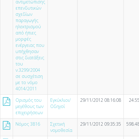
αντιμετώπισης
επενδυτικών
σχεδίων
παραγωγής
ηλεκτρισμού
από ήπιες
μορφές
ενέργειας που
υπήχθησαν
στις διατάξεις
του
ν.3299/2004
σε συσχέτιση
με το νόμο
4014/2011
Ορισμός του
Εγκύκλιοι/
29/11/2012 08:16:08
24.5
μεγέθους των
Οδηγοί
επιχειρήσεων
Νόμος 3816
Σχετική
29/11/2012 09:35:35
598.4
νομοθεσία