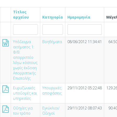
Τίτλος
αρχείου
Κατηγορία
Ημερομηνία
Μέγε
Υπόδειγμα
Βοηθήματα
08/06/2012 11:34:41
64.5
αιτήματος 1:
Φ/Β
απορριπτέο
λόγω κόστους
χωρίς έκδοση
Απορριπτικής
Επιστολής
Ευρυζωνικές
Υπουργικές
29/11/2012 05:22:48
129.2
υποδομές και
αποφάσεις
υπηρεσίες
Οδηγίες για
Εγκύκλιοι/
29/11/2012 08:07:43
90.4
τον τρόπο
Οδηγοί