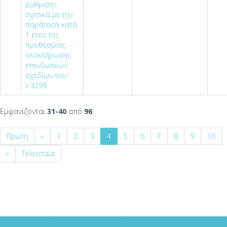
ρύθμισης
σχετικά με την
παράταση κατά
1 έτος της
προθεσμίας
ολοκλήρωσης
επενδυτικών
σχεδίων του
ν.3299
Εμφανίζονται
31-40
από
96
.
Πρώτη
«
1
2
3
4
5
6
7
8
9
10
»
Τελευταία