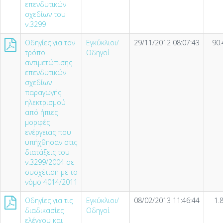
επενδυτικών
σχεδίων του
ν.3299
Οδηγίες για τον
Εγκύκλιοι/
29/11/2012 08:07:43
90.
τρόπο
Οδηγοί
αντιμετώπισης
επενδυτικών
σχεδίων
παραγωγής
ηλεκτρισμού
από ήπιες
μορφές
ενέργειας που
υπήχθησαν στις
διατάξεις του
ν.3299/2004 σε
συσχέτιση με το
νόμο 4014/2011
Οδηγίες για τις
Εγκύκλιοι/
08/02/2013 11:46:44
1.
διαδικασίες
Οδηγοί
ελέγχου και