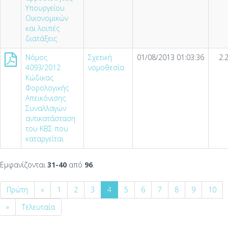
Υπουργείου
Οικονομικών
και λοιπές
διατάξεις
Νόμος
Σχετική
01/08/2013 01:03:36
2.
4093/2012
νομοθεσία
Κώδικας
Φορολογικής
Απεικόνισης
Συναλλαγών
αντικατάσταση
του ΚΒΣ που
καταργείται
Εμφανίζονται
31-40
από
96
.
Πρώτη
«
1
2
3
4
5
6
7
8
9
10
»
Τελευταία