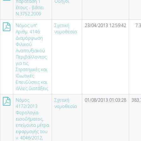
παράταση 1
Οδηγοί
έτους - βάσει
Ν.3752.2009
Νόμος υπ'
Σχετική
23/04/2013 12:59:42
7.
Αριθμ. 4146:
νομοθεσία
Διαμόρφωση
Φιλικού
Αναπτυξιακού
Περιβάλλοντος
για τις
Στρατηγικές και
Ιδιωτικές
Επενδύσεις και
άλλες διατάξεις
Νόμος
Σχετική
01/08/2013 01:03:28
383.
4172/2013
νομοθεσία
Φορολογία
εισοδήματος,
επείγοντα μέτρα
εφαρμογής του
ν. 4046/2012,