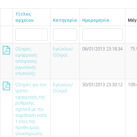
Τίτλος
αρχείου
Κατηγορία
Ημερομηνία
Μέγ
Οδηγίες
Εγκύκλιοι/
06/01/2013 23:18:34
75.
εφαρμογής
Οδηγοί
απόφασης
εγγυητικής
επιστολής
Οδηγίες για τον
Εγκύκλιοι/
30/01/2013 23:30:12
109.
τρόπο
Οδηγοί
εφαρμογής της
ρύθμισης
σχετικά με την
παράταση κατά
1 έτος της
προθεσμίας
ολοκλήρωσης