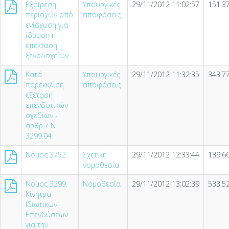
Εξαίρεση
Υπουργικές
29/11/2012 11:02:57
151.3
περιοχών από
αποφάσεις
ενίσχυση για
ίδρυση ή
επέκταση
ξενοδοχείων
Κατά
Υπουργικές
29/11/2012 11:32:35
343.7
παρέκκλιση
αποφάσεις
εξέταση
επενδυτικών
σχεδίων -
αρθρ.7 Ν.
3299.04
Νόμος 3752
Σχετική
29/11/2012 12:33:44
139.6
νομοθεσία
Νόμος 3299:
Νομοθεσία
29/11/2012 13:02:39
533.5
Κίνητρα
Ιδιωτικών
Επενδύσεων
για την