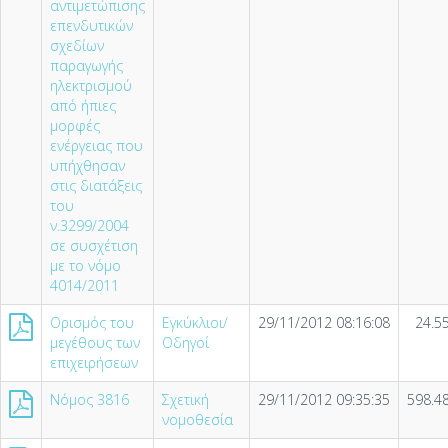
αντιμετώπισης
επενδυτικών
σχεδίων
παραγωγής
ηλεκτρισμού
από ήπιες
μορφές
ενέργειας που
υπήχθησαν
στις διατάξεις
του
ν.3299/2004
σε συσχέτιση
με το νόμο
4014/2011
Ορισμός του
Εγκύκλιοι/
29/11/2012 08:16:08
24.5
μεγέθους των
Οδηγοί
επιχειρήσεων
Νόμος 3816
Σχετική
29/11/2012 09:35:35
598.4
νομοθεσία