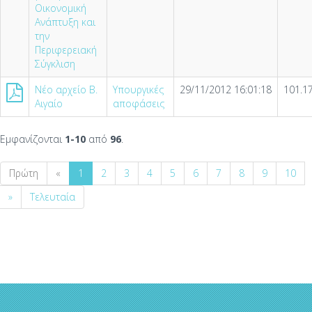
Οικονομική
Ανάπτυξη και
την
Περιφερειακή
Σύγκλιση
Νέο αρχείο Β.
Υπουργικές
29/11/2012 16:01:18
101.1
Αιγαίο
αποφάσεις
Εμφανίζονται
1-10
από
96
.
Πρώτη
«
1
2
3
4
5
6
7
8
9
10
»
Τελευταία