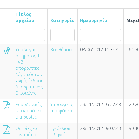
Τίτλος
αρχείου
Κατηγορία
Ημερομηνία
Μέγε
Υπόδειγμα
Βοηθήματα
08/06/2012 11:34:41
64.5
αιτήματος 1:
Φ/Β
απορριπτέο
λόγω κόστους
χωρίς έκδοση
Απορριπτικής
Επιστολής
Ευρυζωνικές
Υπουργικές
29/11/2012 05:22:48
129.2
υποδομές και
αποφάσεις
υπηρεσίες
Οδηγίες για
Εγκύκλιοι/
29/11/2012 08:07:43
90.4
τον τρόπο
Οδηγοί