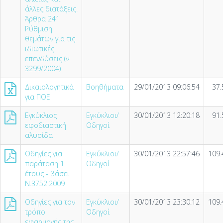
άλλες διατάξεις.
Άρθρα 241
Ρύθμιση
θεμάτων για τις
ιδιωτικές
επενδύσεις (ν.
3299/2004)
Δικαιολογητικά
Βοηθήματα
29/01/2013 09:06:54
37.
για ΠΟΕ
Εγκύκλιος
Εγκύκλιοι/
30/01/2013 12:20:18
91.
εφοδιαστική
Οδηγοί
αλυσίδα
Οδηγίες για
Εγκύκλιοι/
30/01/2013 22:57:46
109.
παράταση 1
Οδηγοί
έτους - βάσει
Ν.3752.2009
Οδηγίες για τον
Εγκύκλιοι/
30/01/2013 23:30:12
109.
τρόπο
Οδηγοί
εφαρμογής της