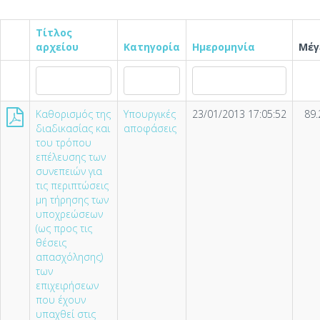
Τίτλος
αρχείου
Κατηγορία
Ημερομηνία
Μέγ
Καθορισµός της
Υπουργικές
23/01/2013 17:05:52
89.
διαδικασίας και
αποφάσεις
του τρόπου
επέλευσης των
συνεπειών για
τις περιπτώσεις
µη τήρησης των
υποχρεώσεων
(ως προς τις
θέσεις
απασχόλησης)
των
επιχειρήσεων
που έχουν
υπαχθεί στις