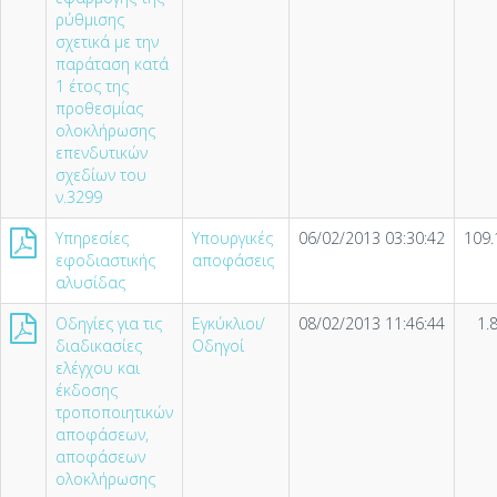
ρύθμισης
σχετικά με την
παράταση κατά
1 έτος της
προθεσμίας
ολοκλήρωσης
επενδυτικών
σχεδίων του
ν.3299
Υπηρεσίες
Υπουργικές
06/02/2013 03:30:42
109.
εφοδιαστικής
αποφάσεις
αλυσίδας
Οδηγίες για τις
Εγκύκλιοι/
08/02/2013 11:46:44
1.
διαδικασίες
Οδηγοί
ελέγχου και
έκδοσης
τροποποιητικών
αποφάσεων,
αποφάσεων
ολοκλήρωσης