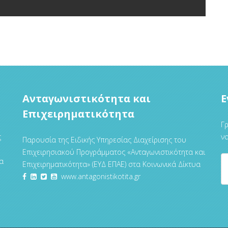
Ανταγωνιστικότητα και
Ε
Επιχειρηματικότητα
Γρ
ς
να
Παρουσία της Ειδικής Υπηρεσίας Διαχείρισης του
Επιχειρησιακού Προγράμματος «Ανταγωνιστικότητα και
α
Επιχειρηματικότητα» (ΕΥΔ ΕΠΑΕ) στα Κοινωνικά Δίκτυα
www.antagonistikotita.gr