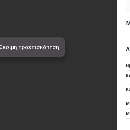
Μ
Λ
Η
Ε
Κ
Μ
Μ