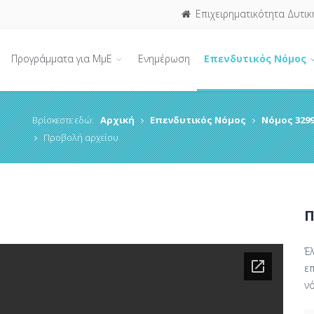
Επιχειρηματικότητα Δυτικ
Προγράμματα για ΜμΕ
Ενημέρωση
Επενδυτικός Νόμος
Βρίσκεστε εδώ:
Αρχική
Επενδυτικός Νόμος
Νόμος 3299
Προβολή αρχείου
Π
Έ
ε
ν