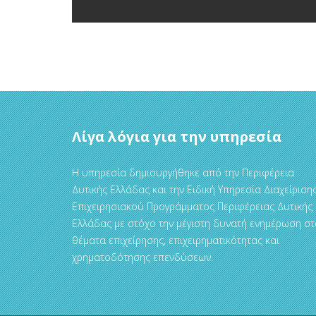
Λίγα λόγια για την υπηρεσία
Η υπηρεσία δημιουργήθηκε από την Περιφέρεια
Δυτικής Ελλάδας και την Ειδική Υπηρεσία Διαχείριση
Επιχειρησιακού Προγράμματος Περιφέρειας Δυτικής
Ελλάδας με στόχο την μέγιστη δυνατή ενημέρωση στ
θέματα επιχείρησης, επιχειρηματικότητας και
χρηματοδότησης επενδύσεων.