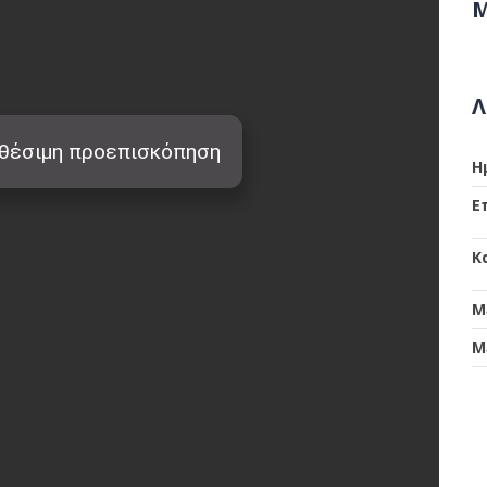
Μ
Λ
Η
Ε
Κ
Μ
Μ