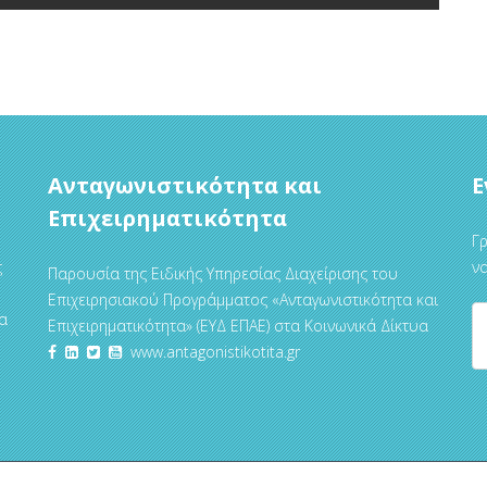
Ανταγωνιστικότητα και
Ε
Επιχειρηματικότητα
Γρ
ς
να
Παρουσία της Ειδικής Υπηρεσίας Διαχείρισης του
Επιχειρησιακού Προγράμματος «Ανταγωνιστικότητα και
α
Επιχειρηματικότητα» (ΕΥΔ ΕΠΑΕ) στα Κοινωνικά Δίκτυα
www.antagonistikotita.gr