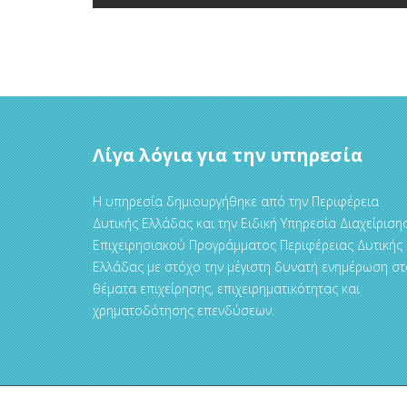
Λίγα λόγια για την υπηρεσία
Η υπηρεσία δημιουργήθηκε από την Περιφέρεια
Δυτικής Ελλάδας και την Ειδική Υπηρεσία Διαχείριση
Επιχειρησιακού Προγράμματος Περιφέρειας Δυτικής
Ελλάδας με στόχο την μέγιστη δυνατή ενημέρωση στ
θέματα επιχείρησης, επιχειρηματικότητας και
χρηματοδότησης επενδύσεων.