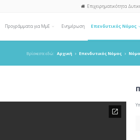
Επιχειρηματικότητα Δυτικ
Προγράμματα για ΜμΕ
Ενημέρωση
Επενδυτικός Νόμος
Βρίσκεστε εδώ:
Αρχική
Επενδυτικός Νόμος
Νόμο
Π
Υ