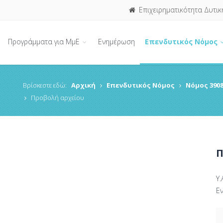
Επιχειρηματικότητα Δυτικ
Προγράμματα για ΜμΕ
Ενημέρωση
Επενδυτικός Νόμος
Βρίσκεστε εδώ:
Αρχική
Επενδυτικός Νόμος
Νόμος 3908
Προβολή αρχείου
Π
Υ.
Ε