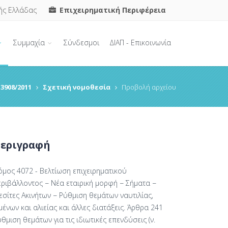
ής Ελλάδας
Επιχειρηματική Περιφέρεια
Συμμαχία
Σύνδεσμοι
ΔΙΑΠ - Επικοινωνία
3908/2011
Σχετική νομοθεσία
Προβολή αρχείου
εριγραφή
όμος 4072 - Βελτίωση επιχειρηματικού
εριβάλλοντος − Νέα εταιρική μορφή − Σήματα −
σίτες Ακινήτων − Ρύθμιση θεμάτων ναυτιλίας,
μένων και αλιείας και άλλες διατάξεις. Άρθρα 241
θμιση θεμάτων για τις ιδιωτικές επενδύσεις (ν.