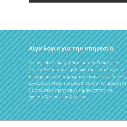
Λίγα λόγια για την υπηρεσία
Η υπηρεσία δημιουργήθηκε από την Περιφέρεια
Δυτικής Ελλάδας και την Ειδική Υπηρεσία Διαχείριση
Επιχειρησιακού Προγράμματος Περιφέρειας Δυτικής
Ελλάδας με στόχο την μέγιστη δυνατή ενημέρωση στ
θέματα επιχείρησης, επιχειρηματικότητας και
χρηματοδότησης επενδύσεων.