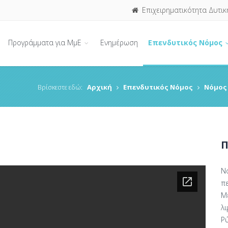
Επιχειρηματικότητα Δυτικ
Προγράμματα για ΜμΕ
Ενημέρωση
Επενδυτικός Νόμος
Βρίσκεστε εδώ:
Αρχική
Επενδυτικός Νόμος
Νόμος 
Π
Ν
π
Με
λι
Ρύ