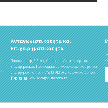
Ανταγωνιστικότητα και
Ε
Επιχειρηματικότητα
Γρ
ς
να
Παρουσία της Ειδικής Υπηρεσίας Διαχείρισης του
Επιχειρησιακού Προγράμματος «Ανταγωνιστικότητα και
α
Επιχειρηματικότητα» (ΕΥΔ ΕΠΑΕ) στα Κοινωνικά Δίκτυα
www.antagonistikotita.gr