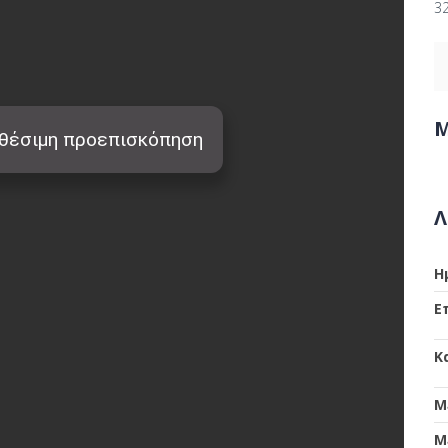
3
Μ
Λ
Η
Ε
Κ
Μ
Μ