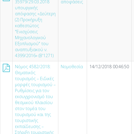
35979/29.03.2018
αποφάσεις
υπουργικής
απόφασης «Δεύτερη
(2) Προκήρυξη
καθεστώτος
"Ενισχύσεις
Μηχανολογικού
Εξοπλισμού" του
αναπτυξιακού ν.
4399/2016» (Β'1271)
Nόμος 4582/2018:
Νομοθεσία
14/12/2018 00:46:50
Θεματικός
τουρισμός – Ειδικές
μορφές τουρισμού –
Ρυθμίσεις για τον
εκσυγχρονισμό του
θεσμικού πλαισίου
στον τομέα του
τουρισμού και της
τουριστικής
εκπαίδευσης –
Στήριξη τουριστικής