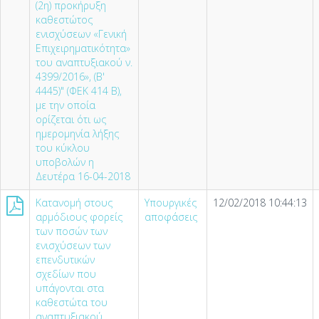
(2η) προκήρυξη
καθεστώτος
ενισχύσεων «Γενική
Επιχειρηματικότητα»
του αναπτυξιακού ν.
4399/2016», (Β'
4445)" (ΦΕΚ 414 Β),
με την οποία
ορίζεται ότι ως
ημερομηνία λήξης
του κύκλου
υποβολών η
Δευτέρα 16-04-2018
Κατανομή στους
Υπουργικές
12/02/2018 10:44:13
αρμόδιους φορείς
αποφάσεις
των ποσών των
ενισχύσεων των
επενδυτικών
σχεδίων που
υπάγονται στα
καθεστώτα του
αναπτυξιακού