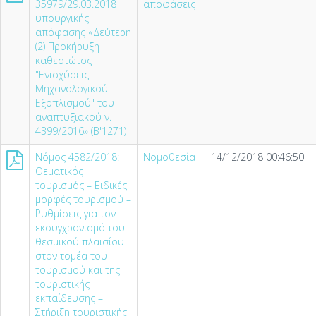
35979/29.03.2018
αποφάσεις
υπουργικής
απόφασης «Δεύτερη
(2) Προκήρυξη
καθεστώτος
"Ενισχύσεις
Μηχανολογικού
Εξοπλισμού" του
αναπτυξιακού ν.
4399/2016» (Β'1271)
Nόμος 4582/2018:
Νομοθεσία
14/12/2018 00:46:50
Θεματικός
τουρισμός – Ειδικές
μορφές τουρισμού –
Ρυθμίσεις για τον
εκσυγχρονισμό του
θεσμικού πλαισίου
στον τομέα του
τουρισμού και της
τουριστικής
εκπαίδευσης –
Στήριξη τουριστικής