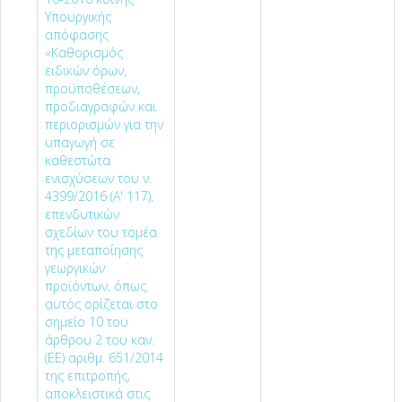
Υπουργικής
απόφασης
«Καθορισμός
ειδικών όρων,
προϋποθέσεων,
προδιαγραφών και
περιορισμών για την
υπαγωγή σε
καθεστώτα
ενισχύσεων του ν.
4399/2016 (Α' 117),
επενδυτικών
σχεδίων του τομέα
της μεταποίησης
γεωργικών
προϊόντων, όπως
αυτός ορίζεται στο
σημείο 10 του
άρθρου 2 του καν.
(ΕΕ) αριθμ. 651/2014
της επιτροπής,
αποκλειστικά στις