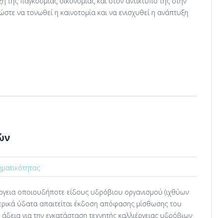
η της παγκόσμιας οικονομίας και στον αντίκτυπό της στην
στε να τονωθεί η καινοτομία και να ενισχυθεί η ανάπτυξη
ών
ηματικότητας
έργεια οποιουδήποτε είδους υδρόβιου οργανισμού (ιχθύων
ερικά ύδατα απαιτείται έκδοση απόφασης μίσθωσης του
 άδεια για την εγκατάσταση τεχνητής καλλιέργειας υδρόβιων