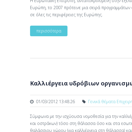
Η Ευρωπαϊκή Επιτροπή, ανταποκρινόμενη στην εξέλιξ
Ευρώπη, το 2007 πρότεινε μια σειρά προγραμμάτων ώ
σε όλες τις περιφέρειες της Ευρώπης.
περισσότερα
Καλλιέργεια υδρόβιων οργανισμ
01/03/2012 13:48:26
Γενικά θέματα Επιχειρ
Σύμφωνα με την ισχύουσα νομοθεσία για την καλλι
και οστράκων) τόσο στη θάλασσα όσο και στα εσωτ
θαλάσσιου χώρου (για καλλιέργεια στη θάλασσα) και