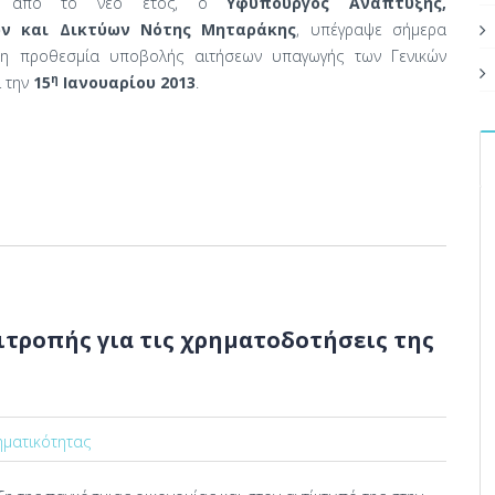
ουν από το νέο έτος, ο
Υφυπουργός Ανάπτυξης,
ών και Δικτύων Νότης Μηταράκης
, υπέγραψε σήμερα
ι η προθεσμία υποβολής αιτήσεων υπαγωγής των Γενικών
η
ι την
15
Ιανουαρίου 2013
.
ιτροπής για τις χρηματοδοτήσεις της
ηματικότητας