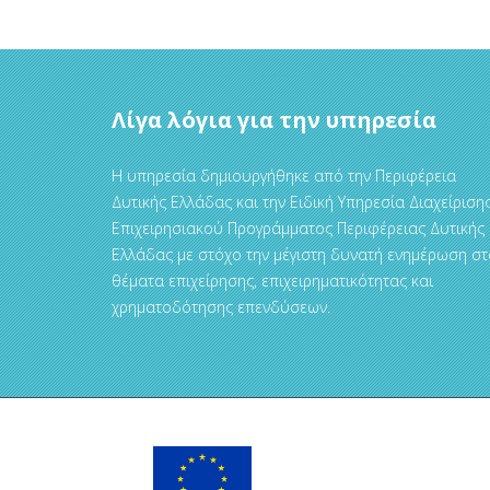
Λίγα λόγια για την υπηρεσία
Η υπηρεσία δημιουργήθηκε από την Περιφέρεια
Δυτικής Ελλάδας και την Ειδική Υπηρεσία Διαχείριση
Επιχειρησιακού Προγράμματος Περιφέρειας Δυτικής
Ελλάδας με στόχο την μέγιστη δυνατή ενημέρωση στ
θέματα επιχείρησης, επιχειρηματικότητας και
χρηματοδότησης επενδύσεων.