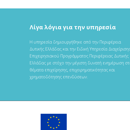
Λίγα λόγια για την υπηρεσία
Η υπηρεσία δημιουργήθηκε από την Περιφέρεια
Δυτικής Ελλάδας και την Ειδική Υπηρεσία Διαχείριση
Επιχειρησιακού Προγράμματος Περιφέρειας Δυτικής
Ελλάδας με στόχο την μέγιστη δυνατή ενημέρωση στ
θέματα επιχείρησης, επιχειρηματικότητας και
χρηματοδότησης επενδύσεων.