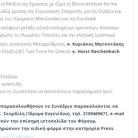
η Μελέτη της Εργασίας με έδρα τη Βόννη (Institute for the
ν Ομάδα Δράσης της Ευρωπαϊκής Επιτροπής για την Ελλάδα και
να, του Ιδρύματος Μποδοσάκη και της Eurobank.
 απόψεων μεταξύ ειδικά επιλεγμένων ερευνητών, πολιτικών
ρώπη, τις Ηνωμένες Πολιτείες και την ελληνική διασπορά.
γός Διοικητικής Μεταρρύθμισης,
κ. Κυριάκος Μητσοτάκης
 Ελλάδα (EC Task Force for Greece),
κ. Horst Reichenbach
 Ελλάδας.
 ανάπτυξη.
υν τη δυνατότητα να αποτελέσουν παραδείγματα προς
 παρακολουθήσουν το Συνέδριο παρακαλούνται να
 Σκορδίλη (Ίδρυμα Ευγενίδου), τηλ. 2109469671, e-mail
θούν την επίσημη ιστοσελίδα του Φόρουμ,
ηρώσουν την ειδική φόρμα στην κατηγορία Press.
ν του Συνεδρίου
.