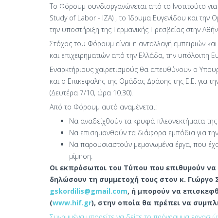
Το Φόρουμ συνδιοργανώνεται από το Ινστιτούτο για τ
Study of Labor - IZA) , το Ίδρυμα Ευγενίδου και τη
την υποστήριξη της Γερμανικής Πρεσβείας στην Αθή
Στόχος του Φόρουμ είναι η ανταλλαγή εμπειριών και
και επιχειρηματιών από την Ελλάδα, την υπόλοιπη Ευ
Εναρκτήριους χαιρετισμούς θα απευθύνουν ο Υπουρ
και ο Επικεφαλής της Ομάδας Δράσης της Ε.Ε. για την
(Δευτέρα 7/10, ώρα 10.30).
Από το Φόρουμ αυτό αναμένεται:
Να αναδείχθούν τα κρυφά πλεονεκτήματα της
Να επισημανθούν τα διάφορα εμπόδια για την
Να παρουσιαστούν μεμονωμένα έργα, που έχο
μίμηση.
Οι εκπρόσωποι του Τύπου που επιθυμούν να
δηλώσουν τη συμμετοχή τους στον κ. Γιώργο Σ.
gskordilis@gmail.com
, ή μπορούν να επισκεφ
(
www.hif.gr
), στην οποία θα πρέπει να συμπλ
Συνημμένα μπορείτε να δείτε το πρόγραμμα εργασιώ