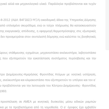
εχνικό αλλά και μηχανολογικό υλικό. Παράλληλα προβλέπονται και τυχόν
2/6-8-2012 (ΑΔΑ: Β4ΓΩΩΞΙ-ΨΞΛ) οικοδομική άδεια της Υπηρεσίας Δόμησης
από οπλισμένο σκυρόδεμα, ενώ οι τοίχοι πλήρωσης θα κατασκευαστούν
στης ενεργειακής απόδοσης, η εφαρμογή θερμοπρόσοψης στις εξωτερικές
αι δεν προσμετράται στον συντελεστή δόμησης ενώ καλύπτει τις βοηθητικές
 χώρους στάθμευσης οχημάτων, μηχανοστάσιο ανελκυστήρα, λεβητοστάσιο
ς που εξυπηρετούν την εγκατάσταση συστήματος πυρόσβεσης και την
Κέντρο Διημέρευσης-Ημερήσιας Φροντίδας Ατόμων με νοητική υστέρηση,
 ανελκυστήρα και κλιμακοστάσιο που εξυπηρετούν το υπόγειο και τον α΄
υ προβλέπονται για την λειτουργία του Κέντρου Διημέρευσης- Φροντίδας
1993.
προσπέλαση σε ΑΜΕΑ με κινητικές δυσκολίες μέσω ειδικών ραμπών
να με τα προβλεπόμενα από τη νομοθεσία. Ο α΄ όροφος έχει εμβαδόν