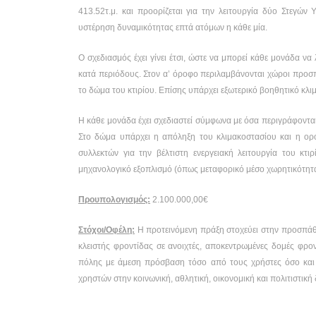
413.52τ.μ. και προορίζεται για την λειτουργία δύο Στεγών
υστέρηση δυναμικότητας επτά ατόμων η κάθε μία.
Ο σχεδιασμός έχει γίνει έτσι, ώστε να μπορεί κάθε μονάδα ν
κατά περιόδους. Στον α’ όροφο περιλαμβάνονται χώροι προσπ
το δώμα του κτιρίου. Επίσης υπάρχει εξωτερικό βοηθητικό κλ
Η κάθε μονάδα έχει σχεδιαστεί σύμφωνα με όσα περιγράφονται 
Στο δώμα υπάρχει η απόληξη του κλιμακοστασίου και η ορ
συλλεκτών για την βέλτιστη ενεργειακή λειτουργία του κτι
μηχανολογικό εξοπλισμό (όπως μεταφορικό μέσο χωρητικότητ
Προυπολογισμός:
2.100.000,00€
Στόχοι/Οφέλη:
Η προτεινόμενη πράξη στοχεύει στην προσπά
κλειστής φροντίδας σε ανοιχτές, αποκεντρωμένες δομές φροντ
πόλης με άμεση πρόσβαση τόσο από τους χρήστες όσο και 
χρηστών στην κοινωνική, αθλητική, οικονομική και πολιτιστική