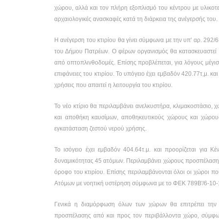
χώρου, αλλά και τον πλήρη εξοπλισμό του κέντρου με υλικοτ
αρχαιολογικές ανασκαφές κατά τη διάρκεια της ανέγερσής του.
Η ανέγερση του κτιρίου θα γίνει σύμφωνα με την υπ' αρ. 29
του Δήμου Πατρέων. Ο φέρων οργανισμός θα κατασκευαστεί 
από οπτοπλινθοδομές. Επίσης προβλέπεται, για λόγους μέγι
επιφάνειες του κτιρίου. Το υπόγειο έχει εμβαδόν 420.77τ,μ. κ
χρήσεις που απαιτεί η λειτουργία του κτιρίου.
Το νέο κτίριο θα περιλαμβάνει ανελκυστήρα, κλιμακοστάσιο,
και αποθήκη καυσίμων, αποθηκευτικούς χώρους και χώρου
εγκατάσταση ζεστού νερού χρήσης.
Το ισόγειο έχει εμβαδόν 404.64τ.μ. και προορίζεται για 
δυναμικότητας 45 ατόμων. Περιλαμβάνει χώρους προσπέλασης,
όροφο του κτιρίου. Επίσης περιλαμβάνονται όλοι οι χώροι πο
Ατόμων με νοητική υστέρηση σύμφωνα με το ΦΕΚ 789Β'/6-10-
Γενικά η διαμόρφωση όλων των χώρων θα επιτρέπει την 
προσπέλασης από και προς τον περιβάλλοντα χώρο, σύμφω