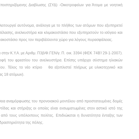
 Υποστηριζόμενης Διαβίωσης (ΣΥΔ) -Οικοτροφείων για Άτομα με νοητική
α λειτουργεί αυτόνομα, ανάλογα με το πλήθος των ατόμων που εξυπηρετεί
έλασης, ανελκυστήρα και κλιμακοστάσιο που εξυπηρετούν το ισόγειο και
ιμακοστάσιο προς τον περιβάλλοντα χώρο για λόγους πυρασφάλειας.
στην Κ.Υ.Α. με Αριθμ. Π3β/Φ.ΓΕΝ/γ. Π. οικ. 3394 (ΦΕΚ 74Β'/ 29-1-2007).
οφή του φρεατίου του ανελκυστήρα. Επίσης υπάρχει σύστημα ηλιακών
ρίου. Τέλος το νέο κτίριο θα εξοπλιστεί πλήρως με υλικοτεχνικό και
ας 18 ατόμων).
θεια αναμόρφωσης του προνοιακού μοντέλου από προστατευμένες δομές
ίδας και στήριξης οι οποίες είναι ενσωματωμένες στον αστικό ιστό της
από τους υπόλοιπους πολίτες. Επιδιώκεται η δυνατότητα ένταξης των
 δραστηριότητα της πόλης.