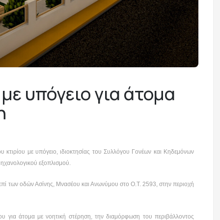
 με υπόγειο για άτομα
η
 κτιρίου με υπόγειο, ιδιοκτησίας του Συλλόγου Γονέων και Κηδεμόνων
μηχανολογικού εξοπλισμού.
, επί των οδών Ασίνης, Μνασέου και Ανωνύμου στο Ο.Τ. 2593, στην περιοχή
ίου για άτομα με νοητική στέρηση, την διαμόρφωση του περιβάλλοντος