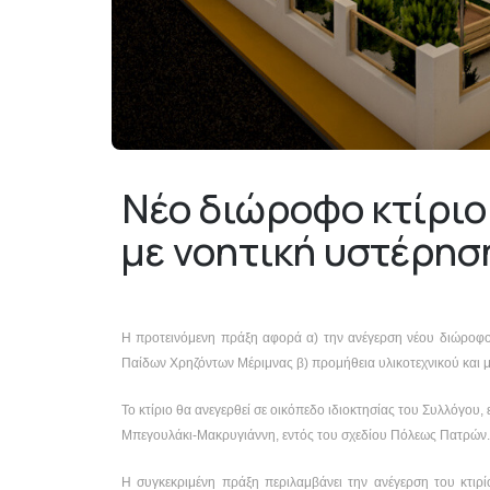
Νέο διώροφο κτίριο
με νοητική υστέρησ
Η προτεινόμενη πράξη αφορά α) την ανέγερση νέου διώροφου
Παίδων Χρηζόντων Μέριμνας β) προμήθεια υλικοτεχνικού και 
Το κτίριο θα ανεγερθεί σε οικόπεδο ιδιοκτησίας του Συλλόγου
Μπεγουλάκι-Μακρυγιάννη, εντός του σχεδίου Πόλεως Πατρών.
Η συγκεκριμένη πράξη περιλαμβάνει την ανέγερση του κτιρ