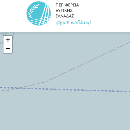
title?>
+
−