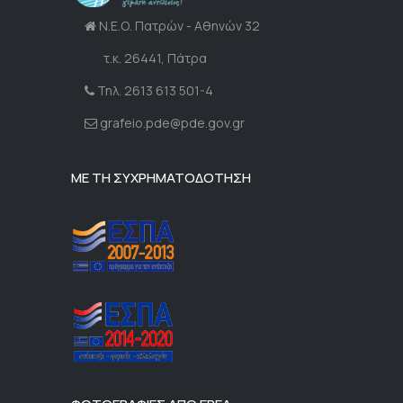
Ν.Ε.Ο. Πατρών - Αθηνών 32
τ.κ. 26441, Πάτρα
Τηλ. 2613 613 501-4
grafeio.pde@pde.gov.gr
ΜΕ ΤΗ ΣΥΧΡΗΜΑΤΟΔΟΤΗΣΗ