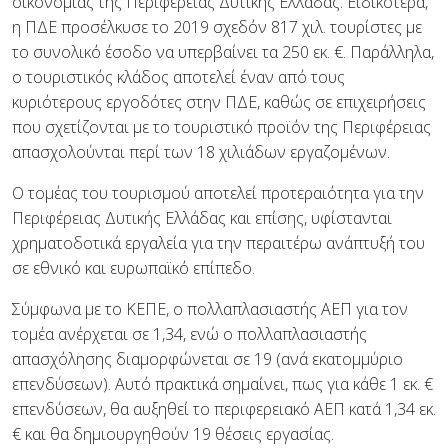
οικονομίας της Περιφέρειας Δυτικής Ελλάδας. Ειδικότερα,
η ΠΔΕ προσέλκυσε το 2019 σχεδόν 817 χιλ. τουρίστες με
το συνολικό έσοδο να υπερβαίνει τα 250 εκ. €. Παράλληλα,
ο τουριστικός κλάδος αποτελεί έναν από τους
κυριότερους εργοδότες στην ΠΔΕ, καθώς σε επιχειρήσεις
που σχετίζονται με το τουριστικό προϊόν της Περιφέρειας
απασχολούνται περί των 18 χιλιάδων εργαζομένων.
Ο τομέας του τουρισμού αποτελεί προτεραιότητα για την
Περιφέρειας Δυτικής Ελλάδας και επίσης, υφίστανται
χρηματοδοτικά εργαλεία για την περαιτέρω ανάπτυξή του
σε εθνικό και ευρωπαϊκό επίπεδο.
Σύμφωνα με το ΚΕΠΕ, ο πολλαπλασιαστής ΑΕΠ για τον
τομέα ανέρχεται σε 1,34, ενώ ο πολλαπλασιαστής
απασχόλησης διαμορφώνεται σε 19 (ανά εκατομμύριο
επενδύσεων). Αυτό πρακτικά σημαίνει, πως για κάθε 1 εκ. €
επενδύσεων, θα αυξηθεί το περιφερειακό ΑΕΠ κατά 1,34 εκ.
€ και θα δημιουργηθούν 19 θέσεις εργασίας.