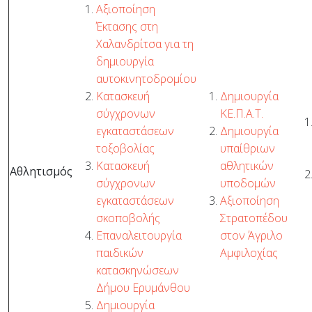
Αξιοποίηση
Έκτασης στη
Χαλανδρίτσα για τη
δημιουργία
αυτοκινητοδρομίου
Κατασκευή
Δημιουργία
σύγχρονων
ΚΕ.Π.Α.Τ.
εγκαταστάσεων
Δημιουργία
τοξοβολίας
υπαίθριων
Κατασκευή
αθλητικών
Αθλητισμός
σύγχρονων
υποδομών
εγκαταστάσεων
Αξιοποίηση
σκοποβολής
Στρατοπέδου
Επαναλειτουργία
στον Άγριλο
παιδικών
Αμφιλοχίας
κατασκηνώσεων
Δήμου Ερυμάνθου
Δημιουργία