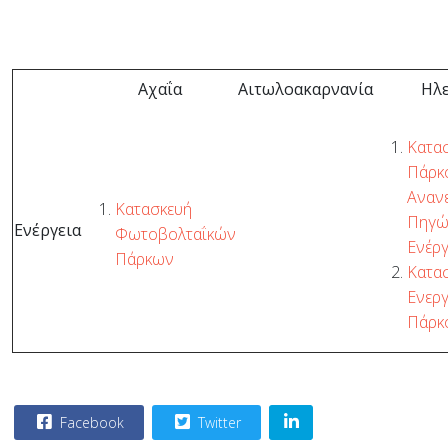
Αχαΐα
Αιτωλοακαρνανία
Ηλε
Κατα
Πάρκ
Αναν
Κατασκευή
Πηγώ
Ενέργεια
Φωτοβολταΐκών
Ενέργ
Πάρκων
Κατα
Ενεργ
Πάρκ
Facebook
Twitter