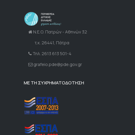
Ν.Ε.Ο. Πατρών - Αθηνών 32
τ.κ. 26441, Πάτρα
Τηλ. 2613 613 501-4
grafeio.pde@pde.gov.gr
ΜΕ ΤΗ ΣΥΧΡΗΜΑΤΟΔΟΤΗΣΗ