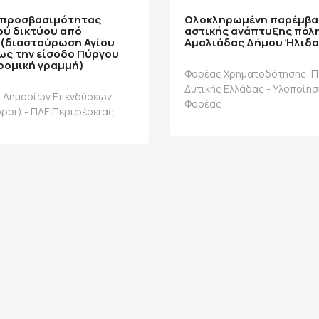
 προσβασιμότητας
Ολοκληρωμένη παρέμβ
ού δικτύου από
αστικής ανάπτυξης πόλ
 (διασταύρωση Αγίου
Αμαλιάδας Δήμου Ήλιδα
ως την είσοδο Πύργου
ρομική γραμμή)
Φορέας Χρηματοδότησης: Π
Δυτικής Ελλάδας - Υλοποίησ
 Δημοσίων Επενδύσεων
Φορέας
όροι) - ΠΔΕ Περιφέρειας