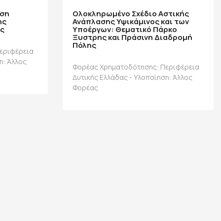
αση
Ολοκληρωμένο Σχέδιο Αστικής
ης
Ανάπλασης Υψικάμινος και των
ς
Υποέργων: Θεματικό Πάρκο
Ξυστρης και Πράσινη Διαδρομή
Πόλης
εριφέρεια
η: Άλλος
Φορέας Χρηματοδότησης: Περιφέρεια
Δυτικής Ελλάδας - Υλοποίηση: Άλλος
Φορέας