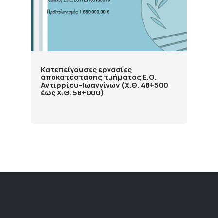
Κατεπείγουσες εργασίες
αποκατάστασης τμήματος Ε.Ο.
Αντιρρίου-Ιωαννίνων (Χ.Θ. 48+500
έως Χ.Θ. 58+000)