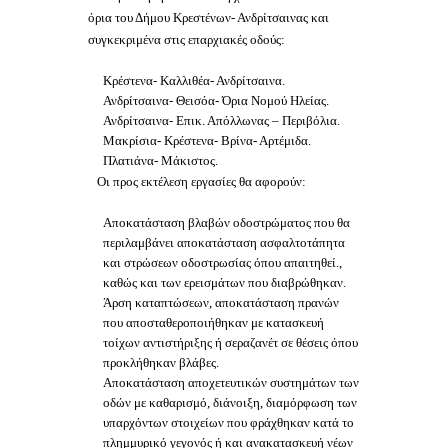
όρια του Δήμου Κρεστένων- Ανδρίτσαινας και
συγκεκριμένα στις επαρχιακές οδούς:
Κρέστενα- Καλλιθέα- Ανδρίτσαινα.
Ανδρίτσαινα- Θεισόα- Όρια Νομού Ηλείας.
Ανδρίτσαινα- Επικ. Απόλλωνας – Περιβόλια.
Μακρίσια- Κρέστενα- Βρίνα- Αρτέμιδα.
Πλατιάνα- Μάκιστος.
Οι προς εκτέλεση εργασίες θα αφορούν:
Αποκατάσταση βλαβών οδοστρώματος που θα
περιλαμβάνει αποκατάσταση ασφαλτοτάπητα
και στρώσεων οδοστρωσίας όπου απαιτηθεί.,
καθώς και των ερεισμάτων που διαβρώθηκαν.
Άρση καταπτώσεων, αποκατάσταση πρανών
που αποσταθεροποιήθηκαν με κατασκευή
τοίχων αντιστήριξης ή σεραζανέτ σε θέσεις όπου
προκλήθηκαν βλάβες.
Αποκατάσταση αποχετευτικών συστημάτων των
οδών με καθαρισμό, διάνοιξη, διαμόρφωση των
υπαρχόντων στοιχείων που φράχθηκαν κατά το
πλημμυρικό γεγονός ή και ανακατασκευή νέων