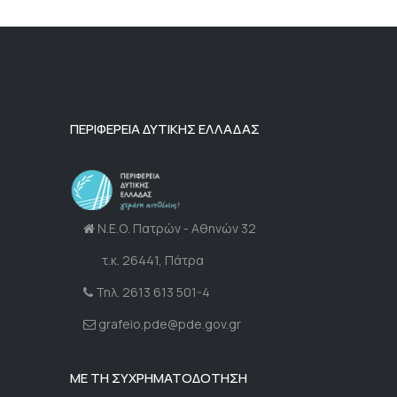
ΠΕΡΙΦΕΡΕΙΑ ΔΥΤΙΚΗΣ ΕΛΛΑΔΑΣ
Ν.Ε.Ο. Πατρών - Αθηνών 32
τ.κ. 26441, Πάτρα
Τηλ. 2613 613 501-4
grafeio.pde@pde.gov.gr
ΜΕ ΤΗ ΣΥΧΡΗΜΑΤΟΔΟΤΗΣΗ