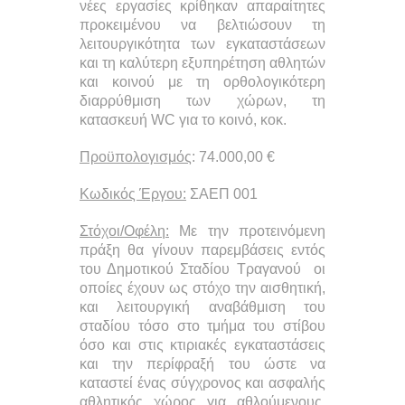
νέες εργασίες κρίθηκαν απαραίτητες
προκειμένου να βελτιώσουν τη
λειτουργικότητα των εγκαταστάσεων
και τη καλύτερη εξυπηρέτηση αθλητών
και κοινού με τη ορθολογικότερη
διαρρύθμιση των χώρων, τη
κατασκευή WC για το κοινό, κοκ.
Προϋπολογισμός
: 74.000,00 €
Κωδικός Έργου:
ΣΑΕΠ 001
Στόχοι/Οφέλη:
Με την προτεινόμενη
πράξη θα γίνουν παρεμβάσεις εντός
του Δημοτικού Σταδίου Τραγανού οι
οποίες έχουν ως στόχο την αισθητική,
και λειτουργική αναβάθμιση του
σταδίου τόσο στο τμήμα του στίβου
όσο και στις κτιριακές εγκαταστάσεις
και την περίφραξή του ώστε να
καταστεί ένας σύγχρονος και ασφαλής
αθλητικός χώρος για αθλούμενους,