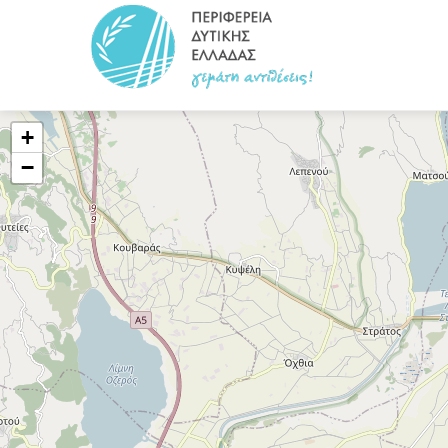
title?>
+
−