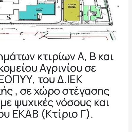
άτων κτιρίων Α, Β και
κομείου Αγρινίου σε
ΕΟΠΥΥ, του Δ.ΙΕΚ
ς , σε χώρο στέγασης
με ψυχικές νόσους και
υ ΕΚΑΒ (Κτίριο Γ).