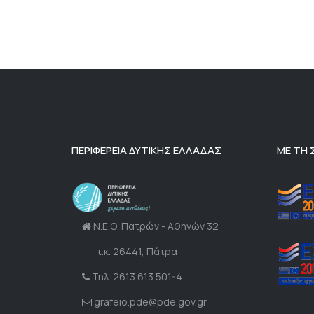
ΠΕΡΙΦΕΡΕΙΑ ΔΥΤΙΚΗΣ ΕΛΛΑΔΑΣ
ΜΕ ΤΗ
Ν.Ε.Ο. Πατρών - Αθηνών 32
τ.κ. 26441, Πάτρα
Τηλ. 2613 613 501-4
grafeio.pde@pde.gov.gr