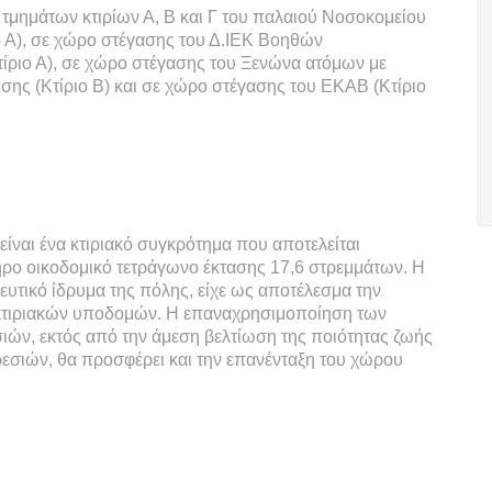
 τμημάτων κτιρίων Α, Β και Γ του παλαιού Νοσοκομείου
 Α), σε χώρο στέγασης του Δ.ΙΕΚ Βοηθών
ίριο Α), σε χώρο στέγασης του Ξενώνα ατόμων με
ης (Κτίριο Β) και σε χώρο στέγασης του ΕΚΑΒ (Κτίριο
είναι ένα κτιριακό συγκρότημα που αποτελείται
ηρο οικοδομικό τετράγωνο έκτασης 17,6 στρεμμάτων. Η
υτικό ίδρυμα της πόλης, είχε ως αποτέλεσμα την
 κτιριακών υποδομών. Η επαναχρησιμοποίηση των
ιών, εκτός από την άμεση βελτίωση της ποιότητας ζωής
εσιών, θα προσφέρει και την επανένταξη του χώρου