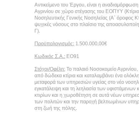
Αντικείμενο του Έργου, είναι η αναδιαμόρφωση
Αγρινίου σε χώρο στέγασης του ΕΟΠΥΥ (Κτίριο
Νοσηλευτικής Γενικής Νοσηλείας (Α΄ όροφος Κτ
ψυχικές νόσους στο πλαίσιο της αποασυλοποίησ
Γ).
Προϋπολογισμός:
1.500.000,00€
Κωδικός Σ.Α.:
ΕΟ91
Στόχοι/Οφέλη:
Το παλαιό Νοσοκομείο Αγρινίου, 
από δώδεκα κτίρια και καταλαμβάνει ένα ολόκλ
μεταφορά των υπηρεσιών υγείας στο νέο νοσηλε
εγκατάλειψη και τη λεηλασία των υφιστάμενων
κτιρίων και η χωροθέτηση σε αυτά νέων υπηρεσ
των πολιτών και την παροχή βελτιωμένων υπηρ
στη ζωή της πόλης.