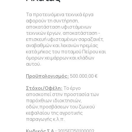
Τα προτεινόμενα τεχνικά έργα
αφορούν τη συντήρηση,
αποκατάσταση υφιστάμενων
τεχνικών έργων, αποκατάσταση -
επισκευή υφισταμένων σαραζανέτ,
αναβαθμών και λεκανών ηρεμίας
κατά μήκος του ποταμού Πείρου και
όμορων χειμάρρων και κλάδων
αυτού.
Προϋπολογισμός:
500.000,00 €
Στόχοι/Οφέλη:
Το έργο
αποσκοπεί στην προστασία των
παρόχθιων ιδιοκτησιών,
οδών,προσβάσεων του ζωικού
κεφαλαίου της αγροτικής
παραγωγής κ.λ.π.
Κωδικός Σ.Α.:
2015ΕΠ50100002