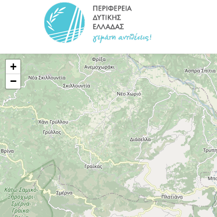
title?>
+
−