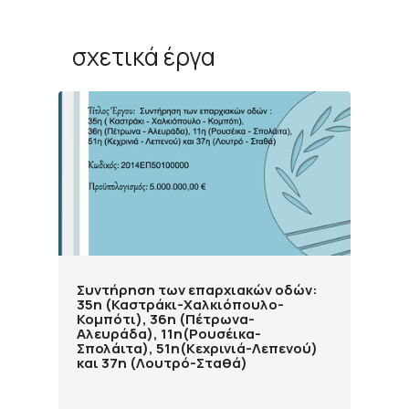
σχετικά έργα
Συντήρηση των επαρχιακών οδών:
35η (Καστράκι-Χαλκιόπουλο-
Κομπότι), 36η (Πέτρωνα-
Αλευράδα), 11η(Ρουσέικα-
Σπολάιτα), 51η(Κεχρινιά-Λεπενού)
και 37η (Λουτρό-Σταθά)