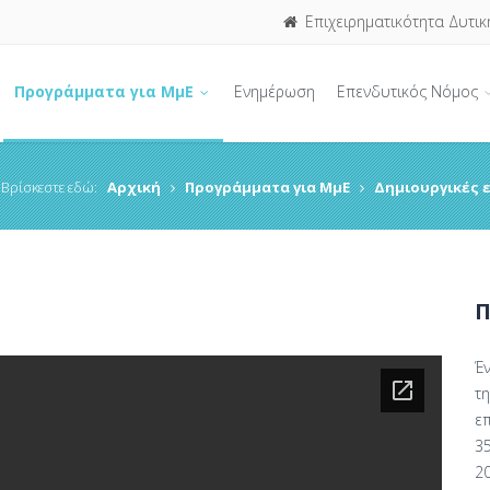
Επιχειρηματικότητα Δυτικ
Προγράμματα για ΜμΕ
Ενημέρωση
Επενδυτικός Νόμος
Βρίσκεστε εδώ:
Αρχική
Προγράμματα για ΜμΕ
Δημιουργικές 
Π
Έ
τ
ε
3
2