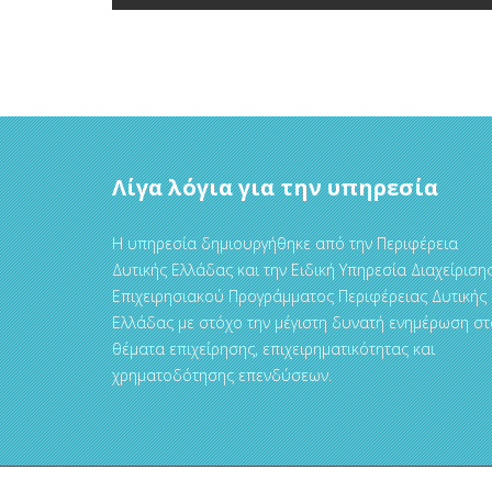
Λίγα λόγια για την υπηρεσία
Η υπηρεσία δημιουργήθηκε από την Περιφέρεια
Δυτικής Ελλάδας και την Ειδική Υπηρεσία Διαχείριση
Επιχειρησιακού Προγράμματος Περιφέρειας Δυτικής
Ελλάδας με στόχο την μέγιστη δυνατή ενημέρωση στ
θέματα επιχείρησης, επιχειρηματικότητας και
χρηματοδότησης επενδύσεων.