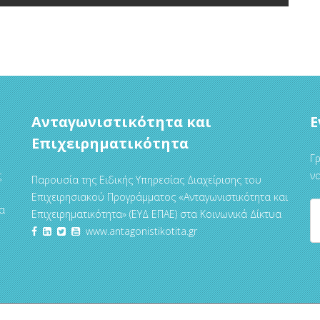
Ανταγωνιστικότητα και
Ε
Επιχειρηματικότητα
Γρ
ς
να
Παρουσία της Ειδικής Υπηρεσίας Διαχείρισης του
Επιχειρησιακού Προγράμματος «Ανταγωνιστικότητα και
α
Επιχειρηματικότητα» (ΕΥΔ ΕΠΑΕ) στα Κοινωνικά Δίκτυα
www.antagonistikotita.gr