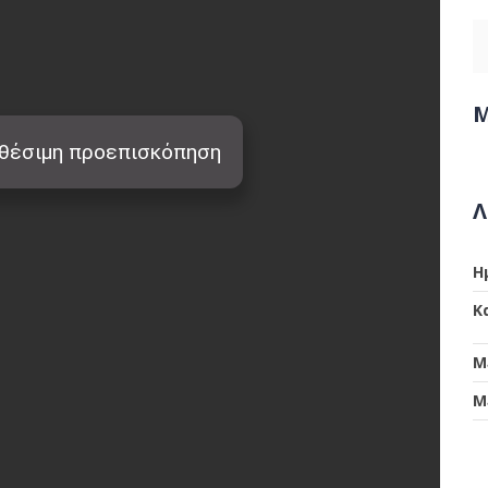
Μ
Λ
Η
Κ
Μ
Μ