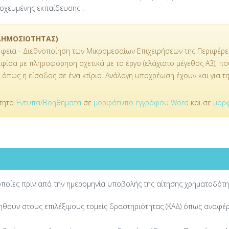
χευμένης εκπαίδευσης .
ΔΗΜΟΣΙΟΤΗΤΑΣ)
ια - Διεθνοποίηση των Μικρομεσαίων Επιχειρήσεων της Περιφέρεια
φίσα με πληροφόρηση σχετικά με το έργο (ελάχιστο μέγεθος Α3), π
 όπως η είσοδος σε ένα κτίριο. Ανάλογη υποχρέωση έχουν και για τ
ότητα
Έντυπα/Βοηθήματα
σε
μορφότυπο εγγράφου Word
και σε
μορ
ι οποίες πριν από την ημερομηνία υποβολής της αίτησης χρηματοδότη
θούν στους επιλέξιμους τομείς δραστηριότητας (ΚΑΔ) όπως αναφέρο