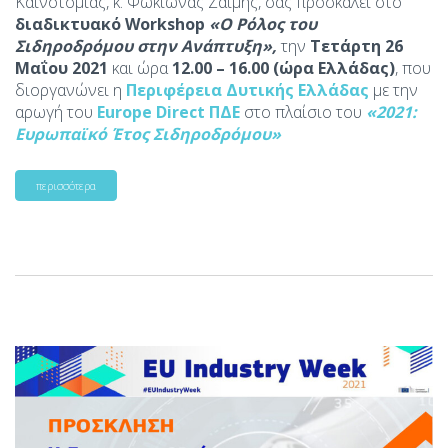
Καινοτομίας, κ. Φωκίωνας Ζαΐμης, σας προσκαλεί στο
διαδικτυακό Workshop
«Ο Ρόλος του
Σιδηροδρόμου στην Ανάπτυξη»
,
την
Τετάρτη 26
Μαΐου 2021
και ώρα
12.00 – 16.00 (ώρα Ελλάδας)
, που
διοργανώνει η
Περιφέρεια Δυτικής Ελλάδας
με την
αρωγή του
Europe Direct
ΠΔΕ
στο πλαίσιο του
«2021:
Ευρωπαϊκό Έτος Σιδηροδρόμου»
περισσότερα