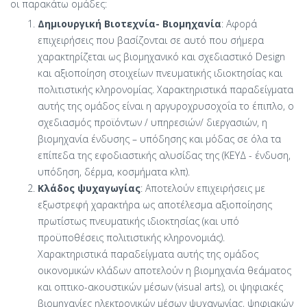
οι παρακάτω ομάδες:
Δημιουργική Βιοτεχνία- Βιομηχανία
: Αφορά
επιχειρήσεις που βασίζονται σε αυτό που σήμερα
χαρακτηρίζεται ως βιομηχανικό και σχεδιαστικό Design
και αξιοποίηση στοιχείων πνευματικής ιδιοκτησίας και
πολιτιστικής κληρονομίας. Χαρακτηριστικά παραδείγματα
αυτής της ομάδος είναι η αργυροχρυσοχοΐα το έπιπλο, o
σχεδιασμός προϊόντων / υπηρεσιών/ διεργασιών, η
βιομηχανία ένδυσης – υπόδησης και μόδας σε όλα τα
επίπεδα της εφοδιαστικής αλυσίδας της (ΚΕΥΔ - ένδυση,
υπόδηση, δέρμα, κοσμήματα κλπ).
Κλάδος ψυχαγωγίας
: Αποτελούν επιχειρήσεις με
εξωστρεφή χαρακτήρα ως αποτέλεσμα αξιοποίησης
πρωτίστως πνευματικής ιδιοκτησίας (και υπό
προϋποθέσεις πολιτιστικής κληρονομιάς).
Χαρακτηριστικά παραδείγματα αυτής της ομάδος
οικονομικών κλάδων αποτελούν η βιομηχανία θεάματος
και οπτικο-ακουστικών μέσων (visual arts), οι ψηφιακές
βιομηχανίες ηλεκτρονικών μέσων ψυχαγωγίας, ψηφιακών