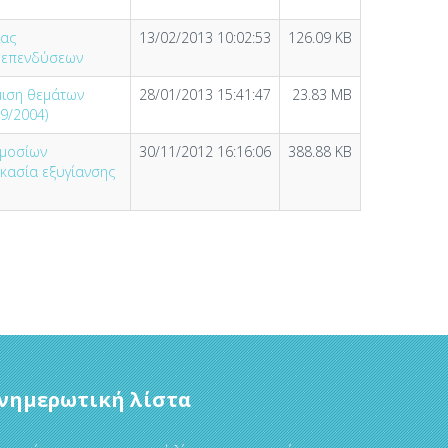
ίας
13/02/2013 10:02:53
126.09 KB
ν επενδύσεων
μιση θεμάτων
28/01/2013 15:41:47
23.83 MB
99/2004)
ημοσίων
30/11/2012 16:16:06
388.88 KB
ικασία εξυγίανσης
νημερωτική λίστα