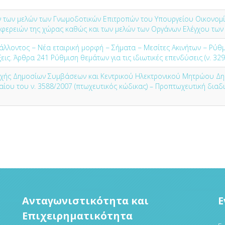
 των μελών των Γνωμοδοτικών Επιτροπών του Υπουργείου Οικονομ
εριφερειών της χώρας καθώς και των μελών των Οργάνων Ελέγχου τω
άλλοντος − Νέα εταιρική μορφή − Σήματα − Μεσίτες Ακινήτων − Ρύθ
ξεις. Άρθρα 241 Ρύθμιση θεμάτων για τις ιδιωτικές επενδύσεις (ν. 32
ρχής Δημοσίων Συμβάσεων και Κεντρικού Ηλεκτρονικού Μητρώου Δ
ίου του ν. 3588/2007 (πτωχευτικός κώδικας) – Προπτωχευτική διαδ
Ανταγωνιστικότητα και
Ε
Επιχειρηματικότητα