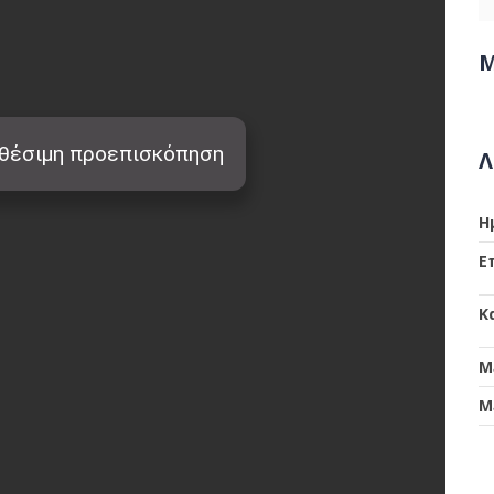
Μ
Λ
Η
Ε
Κ
Μ
Μ