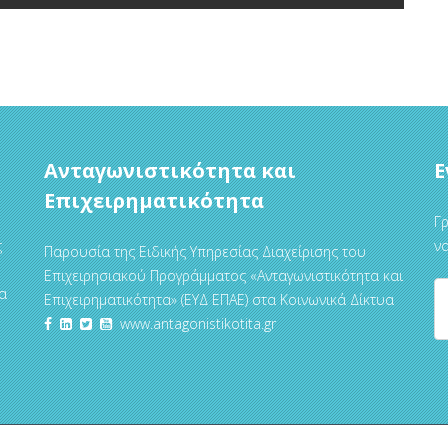
Ανταγωνιστικότητα και
Ε
Επιχειρηματικότητα
Γρ
ς
να
Παρουσία της Ειδικής Υπηρεσίας Διαχείρισης του
Επιχειρησιακού Προγράμματος «Ανταγωνιστικότητα και
α
Επιχειρηματικότητα» (ΕΥΔ ΕΠΑΕ) στα Κοινωνικά Δίκτυα
www.antagonistikotita.gr