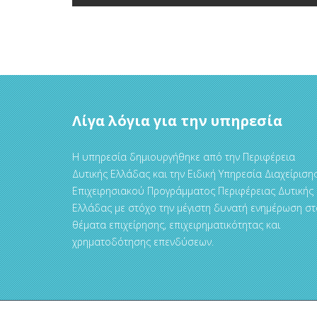
Λίγα λόγια για την υπηρεσία
Η υπηρεσία δημιουργήθηκε από την Περιφέρεια
Δυτικής Ελλάδας και την Ειδική Υπηρεσία Διαχείριση
Επιχειρησιακού Προγράμματος Περιφέρειας Δυτικής
Ελλάδας με στόχο την μέγιστη δυνατή ενημέρωση στ
θέματα επιχείρησης, επιχειρηματικότητας και
χρηματοδότησης επενδύσεων.