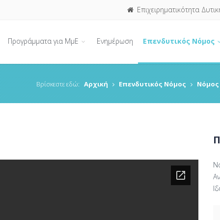
Επιχειρηματικότητα Δυτικ
Προγράμματα για ΜμΕ
Ενημέρωση
Επενδυτικός Νόμος
Βρίσκεστε εδώ:
Αρχική
Επενδυτικός Νόμος
Νόμος 
Π
Ν
Αν
Ιδ