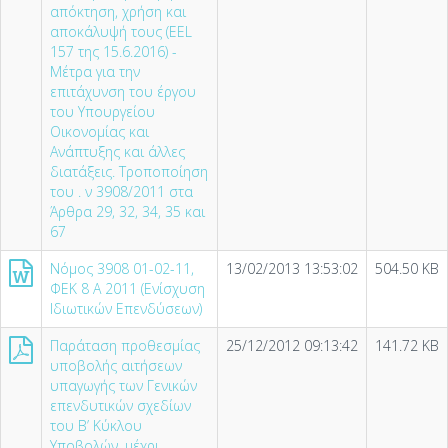
απόκτηση, χρήση και
αποκάλυψή τους (EEL
157 της 15.6.2016) -
Μέτρα για την
επιτάχυνση του έργου
του Υπουργείου
Οικονομίας και
Ανάπτυξης και άλλες
διατάξεις. Τροποποίηση
του . ν 3908/2011 στα
Άρθρα 29, 32, 34, 35 και
67
Νόμος 3908 01-02-11,
13/02/2013 13:53:02
504.50 KB
ΦΕΚ 8 Α 2011 (Ενίσχυση
Ιδιωτικών Επενδύσεων)
Παράταση προθεσμίας
25/12/2012 09:13:42
141.72 KB
υποβολής αιτήσεων
υπαγωγής των Γενικών
επενδυτικών σχεδίων
του Β’ Κύκλου
Υποβολών, μέχρι