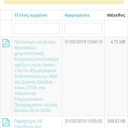
Τίτλος αρχείου
Ημερομηνία
Μέγεθος
Πρόσκληση υποβολής
31/03/2019 10:04:10
4.75 MB
προτάσεων
χρηματοδοτικής
Ενίσχυσης επενδυτικών
σχεδίων για τη δράση
1.δε.7α «Εξωστρέφεια-
Διεθνοποίηση των ΜμΕ
της Δυτικής Ελλάδας –
έτους 2019» στα
πλαίσια του
Επιχειρησιακού
Προγράμματος «Δυτική
Ελλάδα 2014-2020»
Παράρτημα VIII:
31/03/2019 10:05:05
568.82 KB
Επιλέξιμοι ΚΑΔ