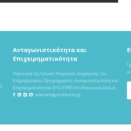
Ανταγωνιστικότητα και
Ε
Επιχειρηματικότητα
Γρ
ς
να
Παρουσία της Ειδικής Υπηρεσίας Διαχείρισης του
Επιχειρησιακού Προγράμματος «Ανταγωνιστικότητα και
α
Επιχειρηματικότητα» (ΕΥΔ ΕΠΑΕ) στα Κοινωνικά Δίκτυα
www.antagonistikotita.gr