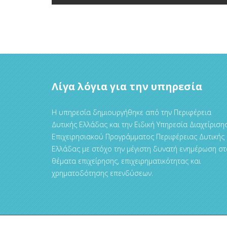
Λίγα λόγια για την υπηρεσία
Η υπηρεσία δημιουργήθηκε από την Περιφέρεια
Δυτικής Ελλάδας και την Ειδική Υπηρεσία Διαχείριση
Επιχειρησιακού Προγράμματος Περιφέρειας Δυτικής
Ελλάδας με στόχο την μέγιστη δυνατή ενημέρωση στ
θέματα επιχείρησης, επιχειρηματικότητας και
χρηματοδότησης επενδύσεων.