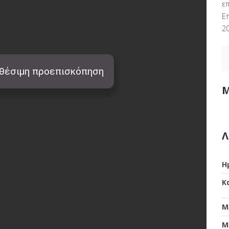
ε
Ε
2
Μ
Λ
Η
Κ
Μ
Μ