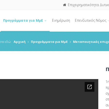
Επιχειρηματικότητα Δυτικ
Προγράμματα για ΜμΕ
Ενημέρωση
Επενδυτικός Νόμος
στε εδώ:
Αρχική
Προγράμματα για ΜμΕ
Μεταποιητικές επιχ
Π
1
π
σ
στ
α