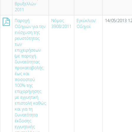
Βρυξελλών
2011
Παροχή
Νόμος
Εγκύκλιοι/
14/05/2013 12
Οδηγιών για την
3908/2011
Οδηγοί
ενίσχυση της
ρευστότητας
των
επιχειρήσεων
(µε παροχή
δυνατότητας
προκαταβολής
έως και
ποσοστού
100% της
επιχορήγησης
µε εγγυητική
επιστολή καθώς
και για τη
δυνατότητα
έκδοσης
εγγυητικής