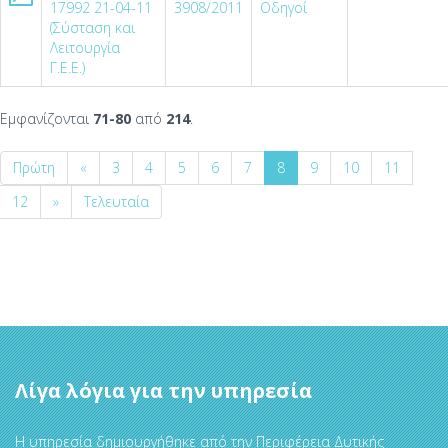
17992 21-04-11
3908/2011
Οδηγοί
(Σύσταση και
Λειτουργία
Γ.Ε.Ε.)
Εμφανίζονται
71-80
από
214
.
Πρώτη
«
3
4
5
6
7
8
9
10
11
12
»
Τελευταία
Λίγα λόγια για την υπηρεσία
Η υπηρεσία δημιουργήθηκε από την Περιφέρεια Δυτικής