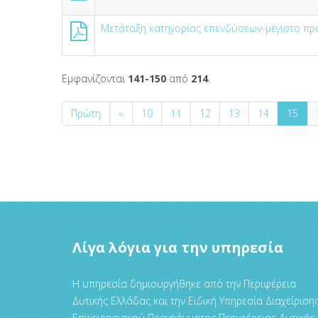
Μετάταξη κατηγορίας επενδύσεων-μέγιστο π
Εμφανίζονται
141-150
από
214
.
Πρώτη
«
10
11
12
13
14
15
Λίγα λόγια για την υπηρεσία
Η υπηρεσία δημιουργήθηκε από την Περιφέρεια
Δυτικής Ελλάδας και την Ειδική Υπηρεσία Διαχείριση
Επιχειρησιακού Προγράμματος Περιφέρειας Δυτικής