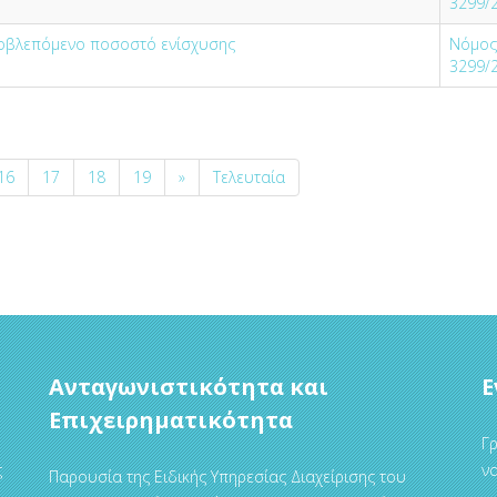
3299/
ροβλεπόμενο ποσοστό ενίσχυσης
Νόμος
3299/
16
17
18
19
»
Τελευταία
Ανταγωνιστικότητα και
Ε
Επιχειρηματικότητα
Γρ
ς
να
Παρουσία της Ειδικής Υπηρεσίας Διαχείρισης του