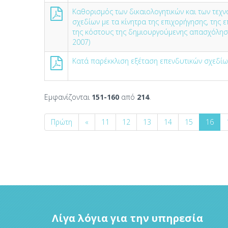
Καθορισμός των δικαιολογητικών και των τεχν
σχεδίων με τα κίνητρα της επιχορήγησης, της
της κόστους της δημιουργούμενης απασχόλησης
2007)
Κατά παρέκκλιση εξέταση επενδυτικών σχεδίων
Εμφανίζονται
151-160
από
214
.
Πρώτη
«
11
12
13
14
15
16
Λίγα λόγια για την υπηρεσία