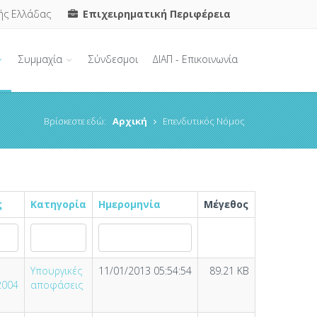
ής Ελλάδας
Επιχειρηματική Περιφέρεια
Συμμαχία
Σύνδεσμοι
ΔΙΑΠ - Επικοινωνία
Βρίσκεστε εδώ:
Αρχική
Επενδυτικός Νόμος
ς
Κατηγορία
Ημερομηνία
Μέγεθος
Υπουργικές
11/01/2013 05:54:54
89.21 KB
2004
αποφάσεις