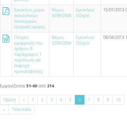
Εγκύκλιος χώροι
Νόμος
Εγκύκλιοι/
15/01/2013 0
πολιτιστικών
3299/2004
Οδηγοί
λειτουργιών,
κεντρικές αγορές
Οδηγίες
Νόμος
Εγκύκλιοι/
08/04/2013 1
εφαρμογής του
3299/2004
Οδηγοί
άρθρου 8
παράγραφος 1
περίπτωση αiii
(παροχή
προκαταβολής)
Εμφανίζονται
51-60
από
214
.
Πρώτη
«
1
2
3
4
5
6
7
8
9
10
»
Τελευταία