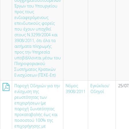
συγχρηματοδοτούμενων
Έργων του Υπουργείου
προς τους
ενδιαφερόμενους
επενδυτικούς φορείς
που έχουν υπαχθεί
στους Ν.3299/2004 και
3908/2011, ότι όλα τα
αιτήματα πληρωμής
προς την Υπηρεσία
υποβάλλονται μέσω του
Πληροφοριακού
Συστήματος Κρατικών
Ενισχύσεων (ΠΣΚΕ-Επ)
Παροχή Οδηγιών για την
Νόμος
Εγκύκλιοι/
25/07
ενίσχυση της
3908/2011
Οδηγοί
ρευστότητας των
επιχειρήσεων (µε
παροχή δυνατότητας
προκαταβολής έως και
ποσοστού 100% της
επιχορήγησης µε