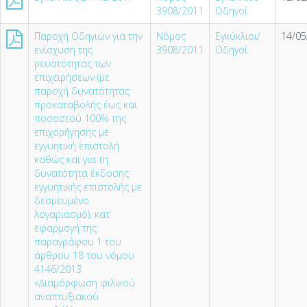
3908/2011
Οδηγοί
Παροχή Οδηγιών για την
Νόμος
Εγκύκλιοι/
14/05
ενίσχυση της
3908/2011
Οδηγοί
ρευστότητας των
επιχειρήσεων (µε
παροχή δυνατότητας
προκαταβολής έως και
ποσοστού 100% της
επιχορήγησης µε
εγγυητική επιστολή
καθώς και για τη
δυνατότητα έκδοσης
εγγυητικής επιστολής µε
δεσµευµένο
λογαριασµό), κατ’
εφαρµογή της
παραγράφου 1 του
άρθρου 18 του νόµου
4146/2013
«∆ιαµόρφωση φιλικού
αναπτυξιακού