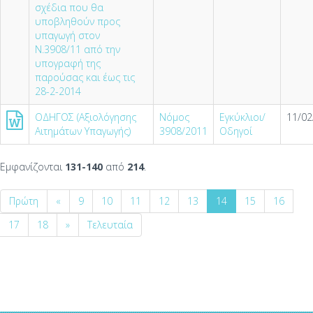
σχέδια που θα
υποβληθούν προς
υπαγωγή στον
Ν.3908/11 από την
υπογραφή της
παρούσας και έως τις
28-2-2014
ΟΔΗΓΟΣ (Αξιολόγησης
Νόμος
Εγκύκλιοι/
11/02
Αιτημάτων Υπαγωγής)
3908/2011
Οδηγοί
Εμφανίζονται
131-140
από
214
.
Πρώτη
«
9
10
11
12
13
14
15
16
17
18
»
Τελευταία