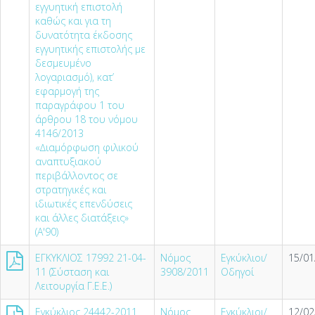
εγγυητική επιστολή
καθώς και για τη
δυνατότητα έκδοσης
εγγυητικής επιστολής µε
δεσµευµένο
λογαριασµό), κατ’
εφαρµογή της
παραγράφου 1 του
άρθρου 18 του νόµου
4146/2013
«∆ιαµόρφωση φιλικού
αναπτυξιακού
περιβάλλοντος σε
στρατηγικές και
ιδιωτικές επενδύσεις
και άλλες διατάξεις»
(Α'90)
ΕΓΚΥΚΛΙΟΣ 17992 21-04-
Νόμος
Εγκύκλιοι/
15/01
11 (Σύσταση και
3908/2011
Οδηγοί
Λειτουργία Γ.Ε.Ε.)
Εγκύκλιος 24442-2011
Νόμος
Εγκύκλιοι/
12/02