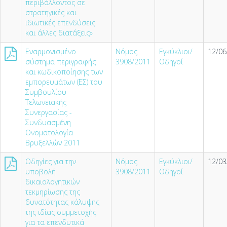
περιβάλλοντος σε
στρατηγικές και
ιδιωτικές επενδύσεις
και άλλες διατάξεις»
Εναρμονισμένο
Νόμος
Εγκύκλιοι/
12/06
σύστημα περιγραφής
3908/2011
Οδηγοί
και κωδικοποίησης των
εμπορευμάτων (ΕΣ) του
Συμβουλίου
Τελωνειακής
Συνεργασίας -
Συνδυασμένη
Ονοματολογία
Βρυξελλών 2011
Οδηγίες για την
Νόμος
Εγκύκλιοι/
12/03
υποβολή
3908/2011
Οδηγοί
δικαιολογητικών
τεκµηρίωσης της
δυνατότητας κάλυψης
της ιδίας συµµετοχής
για τα επενδυτικά