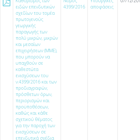
Καθορισμός των
Νόμος
Υπουργικές
07/12/201
ειδών επενδυτικών
4399/2016
αποφάσεις
σχεδίων του τομέα
πρωτογενούς
γεωργικής
παραγωγής των
πολύ μικρών, μικρών
και μεσαίων
επιχειρήσεων (ΜΜΕ),
που μπορούν να
υπαχθούν σε
καθεστώτα
ενισχύσεων του
ν.4399/2016 και των
προδιαγραφών,
πρόσθετων όρων,
περιορισμών και
προϋποθέσεων,
καθώς και κάθε
σχετικού θέματος
για την παροχή των
ενισχύσεων σε
επενδυτικά σχέδια