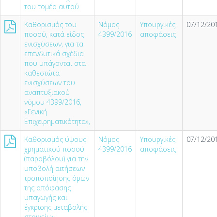
του τομέα αυτού
Καθορισμός του
Νόμος
Υπουργικές
07/12/201
ποσού, κατά είδος
4399/2016
αποφάσεις
ενισχύσεων, για τα
επενδυτικά σχέδια
που υπάγονται στα
καθεστώτα
ενισχύσεων του
αναπτυξιακού
νόμου 4399/2016,
«Γενική
Επιχειρηματικότητα»,
Καθορισμός ύψους
Νόμος
Υπουργικές
07/12/201
χρηματικού ποσού
4399/2016
αποφάσεις
(παραβόλου) για την
υποβολή αιτήσεων
τροποποίησης όρων
της απόφασης
υπαγωγής και
έγκρισης μεταβολής
στοιχείων