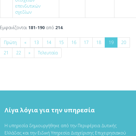
επενδυτικών
σχεδίων
Εμφανίζονται
181-190
από
214
.
Πρώτη
«
13
14
15
16
17
18
19
20
21
22
»
Τελευταία
Λίγα λόγια για την υπηρεσία
Η υπηρεσία δημιουργήθηκε από την Περιφέρεια Δυτικής
Ελλάδας και την Ειδική Υπηρεσία Διαχείρισης Επιχειρησιακού