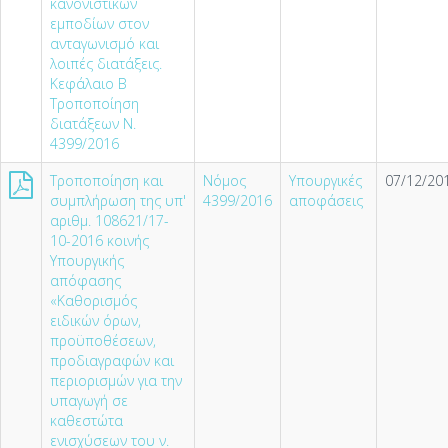
κανονιστικών
εμποδίων στον
ανταγωνισμό και
λοιπές διατάξεις.
Κεφάλαιο Β
Τροποποίηση
διατάξεων Ν.
4399/2016
Τροποποίηση και
Νόμος
Υπουργικές
07/12/201
συμπλήρωση της υπ'
4399/2016
αποφάσεις
αριθμ. 108621/17-
10-2016 κοινής
Υπουργικής
απόφασης
«Καθορισμός
ειδικών όρων,
προϋποθέσεων,
προδιαγραφών και
περιορισμών για την
υπαγωγή σε
καθεστώτα
ενισχύσεων του ν.