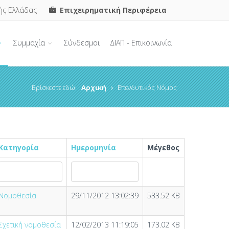
ής Ελλάδας
Επιχειρηματική Περιφέρεια
Συμμαχία
Σύνδεσμοι
ΔΙΑΠ - Επικοινωνία
Βρίσκεστε εδώ:
Αρχική
Επενδυτικός Νόμος
Κατηγορία
Ημερομηνία
Μέγεθος
Νομοθεσία
29/11/2012 13:02:39
533.52 KB
Σχετική νομοθεσία
12/02/2013 11:19:05
173.02 KB