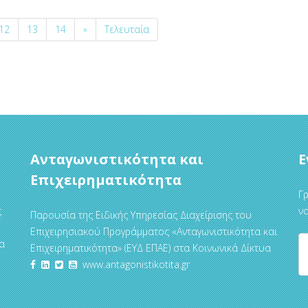
12
13
14
»
Τελευταία
Ανταγωνιστικότητα και
Ε
Επιχειρηματικότητα
Γρ
ς
να
Παρουσία της Ειδικής Υπηρεσίας Διαχείρισης του
Επιχειρησιακού Προγράμματος «Ανταγωνιστικότητα και
α
Επιχειρηματικότητα» (ΕΥΔ ΕΠΑΕ) στα Κοινωνικά Δίκτυα
www.antagonistikotita.gr